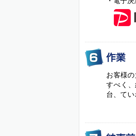
・電子決
お客様の
すべく、
台、てい