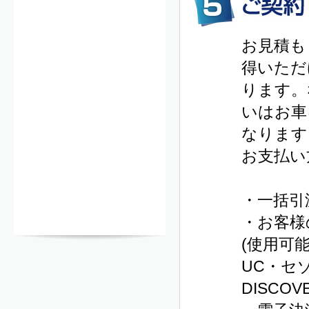
お見積も
得いただ
ります。
いはお車
なります
お支払い
・一括引
・お客様
(使用可
UC・セ
DISCOV