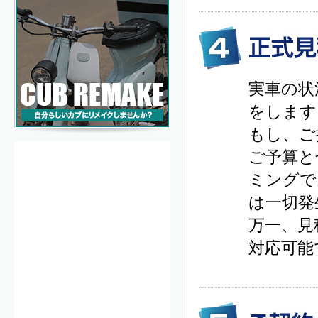
実車の状
をします
もし、ご
ご予算と
ミングで
は一切発
万一、見
対応可能